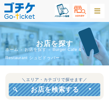
お店を探す
ホーム
お店を探す
Burger Cafe &
＞
＞
Restaurant シュビドゥバー
＼エリア・カテゴリで探せます／
お店を検索する