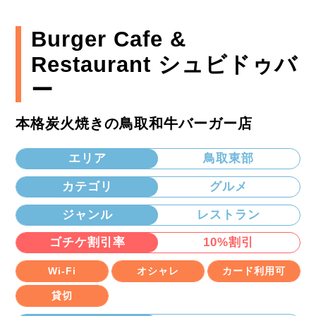
Burger Cafe &
Restaurant シュビドゥバ
ー
本格炭火焼きの鳥取和牛バーガー店
エリア
鳥取東部
カテゴリ
グルメ
ジャンル
レストラン
ゴチケ割引率
10%割引
Wi-Fi
オシャレ
カード利用可
貸切